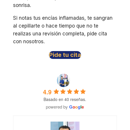
sonrisa.
Si notas tus encías inflamadas, te sangran
al cepillarte o hace tiempo que no te
realizas una revisión completa, pide cita
con nosotros.
Pide tu cita
4.9
Basado en 40 reseñas.
powered by
G
o
o
g
l
e