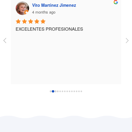
Vito Martinez Jimenez
4 months ago
EXCELENTES PROFESIONALES
M
gr
o 
r 
y 