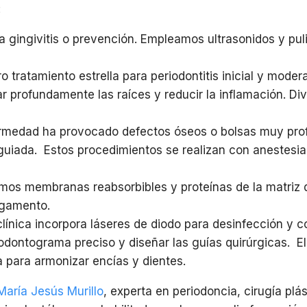
:
ra gingivitis o prevención. Empleamos ultrasonidos y pu
o tratamiento estrella para periodontitis inicial y mode
iar profundamente las raíces y reducir la inflamación. D
ermedad ha provocado defectos óseos o bolsas muy profu
 guiada. Estos procedimientos se realizan con anestesi
zamos membranas reabsorbibles y proteínas de la matri
igamento.
clínica incorpora láseres de diodo para desinfección y
odontograma preciso y diseñar las guías quirúrgicas. El 
a para armonizar encías y dientes.
María Jesús Murillo
, experta en periodoncia, cirugía plás