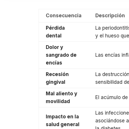
Consecuencia
Descripción
Pérdida
La periodontit
dental
y el hueso que
Dolor y
sangrado de
Las encías inf
encías
Recesión
La destrucción
gingival
sensibilidad d
Mal aliento y
El acúmulo de 
movilidad
Las infeccione
Impacto en la
asociándose a
salud general
la diabetes