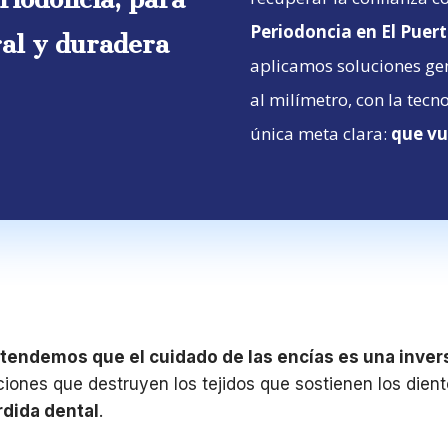
Periodoncia en El Puer
ral y duradera
aplicamos soluciones ge
al milímetro, con la tecn
única meta clara:
que vu
tendemos que el cuidado de las encías es una invers
ones que destruyen los tejidos que sostienen los diente
rdida dental
.