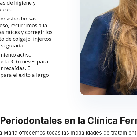
as de higiene y
icos.
persisten bolsas
eso, recurrimos a la
 raíces y corregir los
o de colgajo, injertos
sea guiada.
miento activo,
cada 3–6 meses para
ir recaídas.
El
ara el éxito a largo
Periodontales en la Clínica Fer
nta María ofrecemos todas las modalidades de tratamien