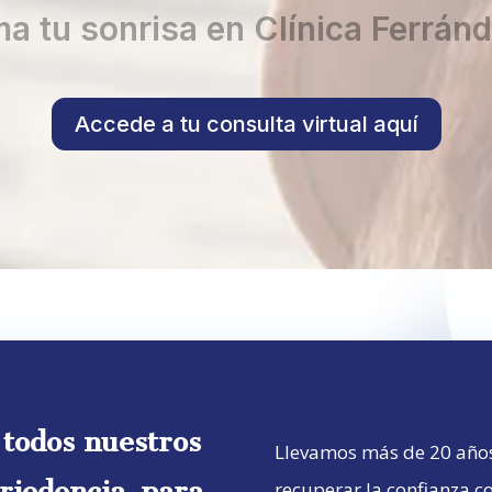
a tu sonrisa en Clínica Ferránd
Accede a tu consulta virtual aquí
todos nuestros
Llevamos más de 20 año
riodoncia, para
recuperar la confianza c