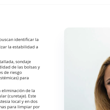
buscan identificar la
zar la estabilidad a
tallada, sondaje
didad de las bolsas y
s de riesgo
istémicas) para
a eliminación de la
ar (curetaje). Este
esia local y en dos
nas para limpiar por