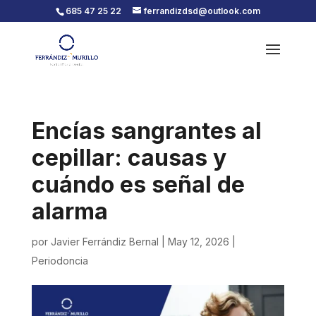
685 47 25 22
ferrandizdsd@outlook.com
Encías sangrantes al
cepillar: causas y
cuándo es señal de
alarma
por
Javier Ferrándiz Bernal
|
May 12, 2026
|
Periodoncia