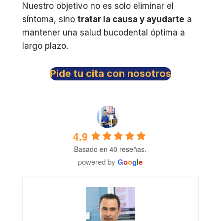
Nuestro objetivo no es solo eliminar el
síntoma, sino
tratar la causa y ayudarte
a
mantener una salud bucodental óptima a
largo plazo.
Pide tu cita con nosotros
4.9
Basado en 40 reseñas.
powered by
G
o
o
g
l
e