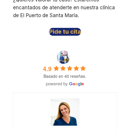
encantados de atenderte en nuestra clínica
de El Puerto de Santa María.
Pide tu cita
4.9
Basado en 40 reseñas.
powered by
G
o
o
g
l
e