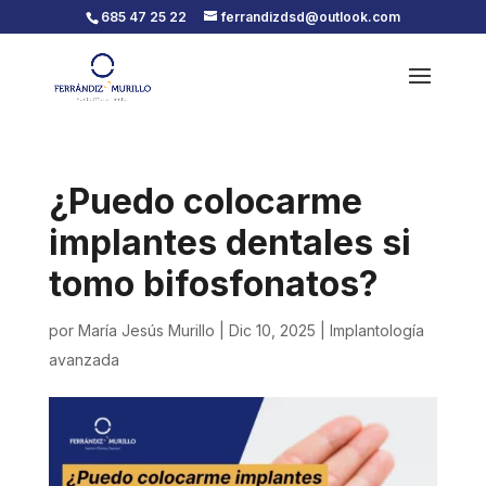
685 47 25 22
ferrandizdsd@outlook.com
¿Puedo colocarme
implantes dentales si
tomo bifosfonatos?
por
María Jesús Murillo
|
Dic 10, 2025
|
Implantología
avanzada