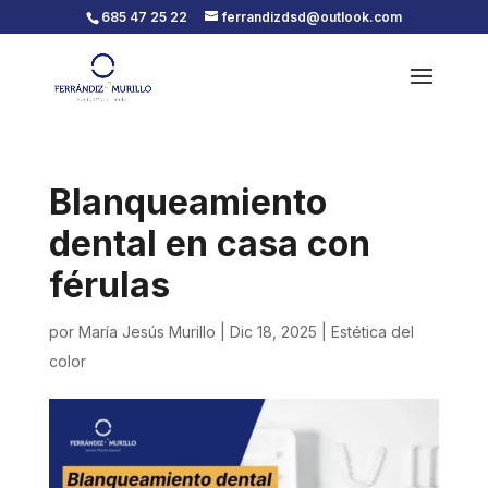
685 47 25 22
ferrandizdsd@outlook.com
Blanqueamiento
dental en casa con
férulas
por
María Jesús Murillo
|
Dic 18, 2025
|
Estética del
color